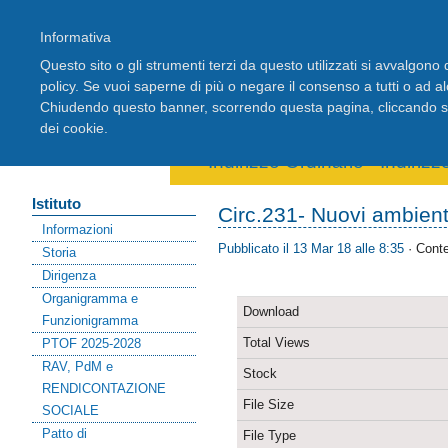
Informativa
Questo sito o gli strumenti terzi da questo utilizzati si avvalgono d
policy. Se vuoi saperne di più o negare il consenso a tutti o ad a
Chiudendo questo banner, scorrendo questa pagina, cliccando su 
Home
Registro Elettronico
Stude
dei cookie.
Area riservata docenti
Indirizzo Ordinario
-
Indiriz
Istituto
Circ.231- Nuovi ambienti
Informazioni
Pubblicato il 13 Mar 18 alle 8:35
· Conte
Storia
Dirigenza
Organigramma e
Download
Funzionigramma
Total Views
PTOF 2025-2028
RAV, PdM e
Stock
RENDICONTAZIONE
File Size
SOCIALE
Patto di
File Type