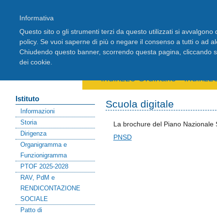
Informativa
Questo sito o gli strumenti terzi da questo utilizzati si avvalgono d
policy. Se vuoi saperne di più o negare il consenso a tutti o ad a
Chiudendo questo banner, scorrendo questa pagina, cliccando su 
Home
Registro Elettronico
Stude
dei cookie.
Area riservata docenti
Indirizzo Ordinario
-
Indiriz
Istituto
Scuola digitale
Informazioni
Storia
La brochure del Piano Nazionale S
Dirigenza
PNSD
Organigramma e
Funzionigramma
PTOF 2025-2028
RAV, PdM e
RENDICONTAZIONE
SOCIALE
Patto di