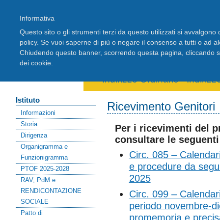
Informativa
Questo sito o gli strumenti terzi da questo utilizzati si avvalgono d
policy. Se vuoi saperne di più o negare il consenso a tutti o ad a
Chiudendo questo banner, scorrendo questa pagina, cliccando su 
Home
Registro Elettronico
Stude
dei cookie.
Area riservata docenti
Indirizzo Ordinario
-
Indiriz
Istituto
Ricevimento Genitori
Informazioni
Storia
Per i ricevimenti del 
Dirigenza
consultare le seguenti 
Organigramma e
Circ. 085 – Calendario
Funzionigramma
e procedure da segu
PTOF 2025-2028
2025
RAV, PdM e
RENDICONTAZIONE
Circ. 099 – Calendario
SOCIALE
periodo novembre-di
Patto di
promemoria e precis