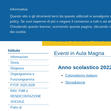
Informativa
Questo sito o gli strumenti terzi da questo utilizzati si avvalgono d
policy. Se vuoi saperne di più o negare il consenso a tutti o ad a
Chiudendo questo banner, scorrendo questa pagina, cliccando su 
Home
Registro Elettronico
Stude
dei cookie.
Area riservata docenti
Indirizzo Ordinario
-
Indiriz
Istituto
Eventi in Aula Magna
Informazioni
Storia
Anno scolastico 202
Dirigenza
Organigramma e
Colonialismo italiano
Funzionigramma
Storia&storie
PTOF 2025-2028
RAV, PdM e
RENDICONTAZIONE
SOCIALE
Patto di