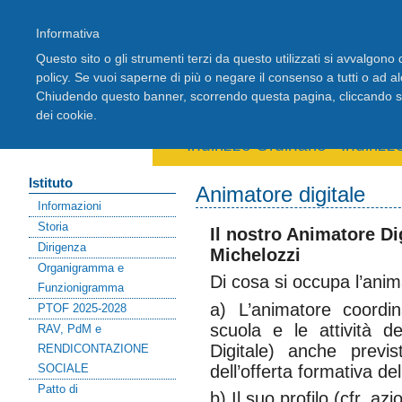
Informativa
Questo sito o gli strumenti terzi da questo utilizzati si avvalgono d
policy. Se vuoi saperne di più o negare il consenso a tutti o ad a
Chiudendo questo banner, scorrendo questa pagina, cliccando su 
Home
Registro Elettronico
Stude
dei cookie.
Area riservata docenti
Indirizzo Ordinario
-
Indiriz
Istituto
Animatore digitale
Informazioni
Storia
Il nostro Animatore Dig
Dirigenza
Michelozzi
Organigramma e
Di cosa si occupa l’ani
Funzionigramma
a) L’animatore coordin
PTOF 2025-2028
scuola e le attività 
RAV, PdM e
Digitale) anche previ
RENDICONTAZIONE
SOCIALE
dell’offerta formativa de
Patto di
b) Il suo profilo (cfr. a