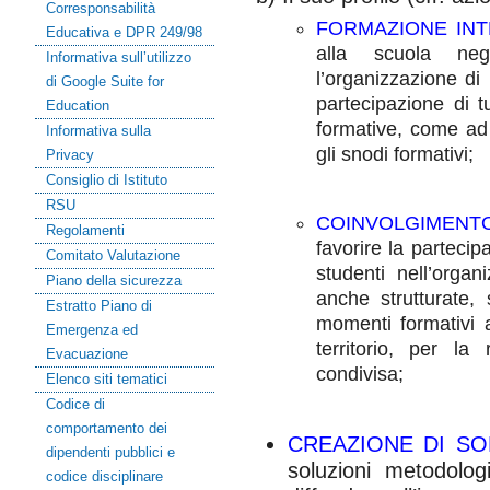
Corresponsabilità
FORMAZIONE IN
Educativa e DPR 249/98
alla scuola neg
Informativa sull’utilizzo
l’organizzazione di
di Google Suite for
partecipazione di tu
Education
formative, come ad
Informativa sulla
gli snodi formativi;
Privacy
Consiglio di Istituto
RSU
COINVOLGIMENT
Regolamenti
favorire la partecip
Comitato Valutazione
studenti nell’organ
Piano della sicurezza
anche strutturate,
Estratto Piano di
momenti formativi ap
Emergenza ed
territorio, per la
Evacuazione
condivisa;
Elenco siti tematici
Codice di
comportamento dei
CREAZIONE DI SO
dipendenti pubblici e
soluzioni metodolog
codice disciplinare