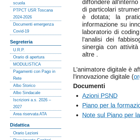
diffondere all’intern
scuola
di particolari strumen
PTPCT USR Toscana
è dotata; la prat
2024-2026
informazione su innov
Documenti emergenza
laboratorio di coding
Covid-19
l’analisi dei fabbi
Segreteria
sinergia con attivit
U.R.P.
altre .
Orario di apertura
MODULISTICA
L’animatore digitale è a
Pagamenti con Pago in
l’innovazione digitale (
o
Rete
Documenti
Albo Storico
Albo Sindacale
Azioni PSND
Iscrizioni a.s. 2026 –
Piano per la formazi
2027
Area riservata ATA
Note sul Piano per l
Didattica
Orario Lezioni