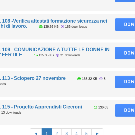
. 108 -Verifica attestati formazione sicurezza nei
DOW
hi di lavoro.
139.86 KB
186 downloads
c. 109 - COMUNICAZIONE A TUTTE LE DONNE IN
DOW
’ FERTILE
135.35 KB
21 downloads
. 113 - Sciopero 27 novembre
136.32 KB
8
DOW
oads
. 115 - Progetto Apprendisti Ciceroni
130.05
DOW
13 downloads
◄
1
2
3
4
5
►