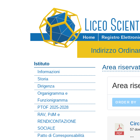
Home
Registro Elettron
Indirizzo Ordina
Istituto
Area riserva
Informazioni
Storia
Area ris
Dirigenza
Organigramma e
Funzionigramma
ORDER BY
PTOF 2025-2028
RAV, PdM e
RENDICONTAZIONE
Cir
SOCIALE
57 do
Patto di Corresponsabilità
...