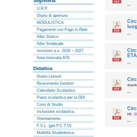
Segreteria
...
U.R.P.
Orario di apertura
Circ
MODULISTICA
luog
Pagamenti con Pago in Rete
...
Albo Storico
Albo Sindacale
Cir
Iscrizioni a.s. 2026 – 2027
ETA
Area riservata ATA
...
Didattica
Orario Lezioni
Circ
Ricevimento Genitori
downl
Calendario Scolastico
...
Piano scolastico per la DDI
Corsi di Studio
Circ
Inclusione scolastica
KB
Orientamento
...
F.S.L. (già P.C.T.O)
Mobilità Studentesca