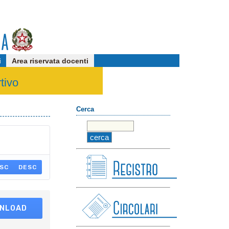
i
Area riservata docenti
tivo
Cerca
SC
DESC
NLOAD