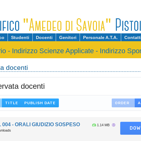
ico
Studenti
Docenti
Genitori
Personale A.T.A.
Contatt
rio
-
Indirizzo Scienze Applicate
-
Indirizzo Spor
ta docenti
ervata docenti
TITLE
PUBLISH DATE
ORDER
A
c. 004 - ORALI GIUDIZIO SOSPESO
1.14 MB
DOW
wnloads