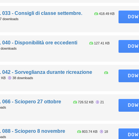
. 033 - Consigli di classe settembre.
418.49 KB
DOW
7 downloads
. 040 - Disponibilità ore eccedenti
127.41 KB
DOW
 downloads
. 042 - Sorveglianza durante ricreazione
DOW
2 KB
38 downloads
. 066 - Sciopero 27 ottobre
726.52 KB
21
DOW
oads
. 088 - Sciopero 8 novembre
803.74 KB
18
DOW
oads