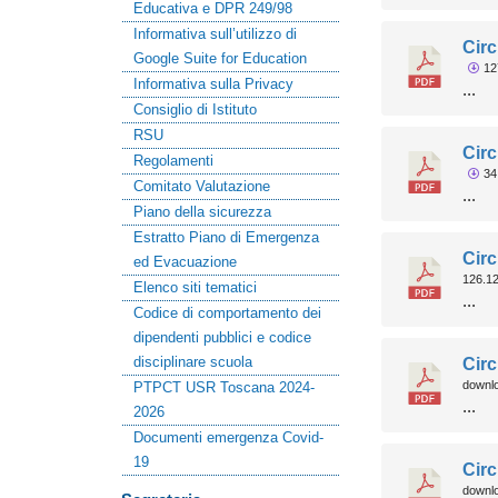
Educativa e DPR 249/98
Informativa sull’utilizzo di
Circ
Google Suite for Education
12
Informativa sulla Privacy
...
Consiglio di Istituto
RSU
Circ
Regolamenti
34
Comitato Valutazione
...
Piano della sicurezza
Estratto Piano di Emergenza
Circ
ed Evacuazione
126.1
Elenco siti tematici
...
Codice di comportamento dei
dipendenti pubblici e codice
disciplinare scuola
Circ
downl
PTPCT USR Toscana 2024-
...
2026
Documenti emergenza Covid-
19
Circ
downl