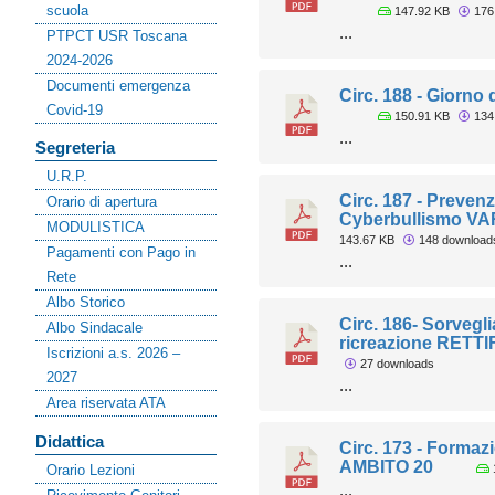
scuola
147.92 KB
176
...
PTPCT USR Toscana
2024-2026
Documenti emergenza
Circ. 188 - Giorno
Covid-19
150.91 KB
134
...
Segreteria
U.R.P.
Circ. 187 - Preven
Orario di apertura
Cyberbullismo V
MODULISTICA
143.67 KB
148 download
Pagamenti con Pago in
...
Rete
Albo Storico
Circ. 186- Sorvegl
Albo Sindacale
ricreazione RETTI
Iscrizioni a.s. 2026 –
27 downloads
2027
...
Area riservata ATA
Didattica
Circ. 173 - Formaz
AMBITO 20
Orario Lezioni
...