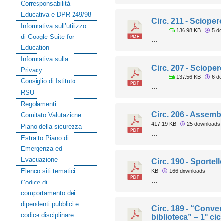
Corresponsabilità
Educativa e DPR 249/98
Circ. 211 - Sciope
Informativa sull’utilizzo
136.98 KB
5 d
di Google Suite for
...
Education
Informativa sulla
Circ. 207 - Scioper
Privacy
137.56 KB
6 d
Consiglio di Istituto
...
RSU
Regolamenti
Circ. 206 - Assem
Comitato Valutazione
417.19 KB
25 downloads
Piano della sicurezza
...
Estratto Piano di
Emergenza ed
Evacuazione
Circ. 190 - Sportel
Elenco siti tematici
KB
166 downloads
...
Codice di
comportamento dei
dipendenti pubblici e
Circ. 189 - “Conver
codice disciplinare
biblioteca” – 1° cic