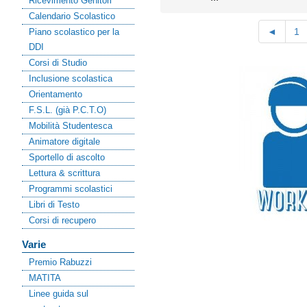
Ricevimento Genitori
Calendario Scolastico
◄
1
Piano scolastico per la
DDI
Corsi di Studio
Inclusione scolastica
Orientamento
F.S.L. (già P.C.T.O)
Mobilità Studentesca
Animatore digitale
Sportello di ascolto
Lettura & scrittura
Programmi scolastici
Libri di Testo
Corsi di recupero
Varie
Premio Rabuzzi
MATITA
Linee guida sul