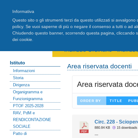
Informativa
Questo sito o gli strumenti terzi da questo utilizzati si avvalgono d
policy. Se vuoi saperne di più o negare il consenso a tutti o ad a
Chiudendo questo banner, scorrendo questa pagina, cliccando su 
Home
Registro Elettronico
Stude
dei cookie.
Area riservata docenti
Indirizzo Ordinario
-
Indiriz
Istituto
Area riservata docenti
Informazioni
Storia
Area riservata doc
Dirigenza
Organigramma e
Funzionigramma
ORDER BY
TITLE
PUB
PTOF 2025-2028
RAV, PdM e
RENDICONTAZIONE
Circ. 228 - Sciope
SOCIALE
880.84 KB
15 downloads
Patto di
...