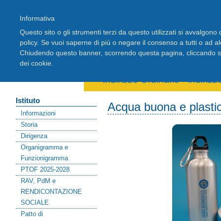
Informativa
Questo sito o gli strumenti terzi da questo utilizzati si avvalgono d
policy. Se vuoi saperne di più o negare il consenso a tutti o ad a
Chiudendo questo banner, scorrendo questa pagina, cliccando su 
Home
Registro Elettronico
Stude
dei cookie.
Area riservata docenti
Indirizzo Ordinario
-
Indiriz
Istituto
Acqua buona e plastic
Informazioni
Storia
Dirigenza
Organigramma e
Funzionigramma
PTOF 2025-2028
RAV, PdM e
RENDICONTAZIONE
SOCIALE
Patto di