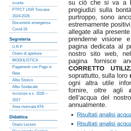
su ciò che si va a b
scuola
pregiudizi sulla bont
PTPCT USR Toscana
purtroppo, sono ancor
2024-2026
Documenti emergenza
estremamente positivi,
Covid-19
allegate alla presente
prenderne visione e 
Segreteria
pagina dedicata al p
U.R.P.
nostro sito web, ne
Orario di apertura
pagina fornisce 
MODULISTICA
Pagamenti con Pago in
CORRETTO UTIL
Rete
soprattutto, sulla loro
Albo Storico
ogni altra utile in
Albo Sindacale
fornire, oltre agli
Iscrizioni a.s. 2026 –
dell’acqua del nostro
2027
annualmente.
Area riservata ATA
Risultati analisi acq
Didattica
Risultati analisi acq
Orario Lezioni