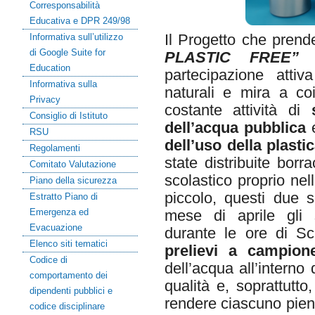
Corresponsabilità
Educativa e DPR 249/98
Il
Progetto che prende 
Informativa sull’utilizzo
di Google Suite for
PLASTIC FREE”
è
Education
partecipazione
attiva
Informativa sulla
naturali e mira a coin
Privacy
costante attività di
Consiglio di Istituto
dell’acqua pubblica
e
RSU
dell’uso della plasti
Regolamenti
state distribuite borr
Comitato Valutazione
scolastico proprio nel
Piano della sicurezza
piccolo, questi due s
Estratto Piano di
Emergenza ed
mese di aprile gli 
Evacuazione
durante le ore di Sci
Elenco siti tematici
prelievi a campion
Codice di
dell’acqua all’interno
comportamento dei
qualità e, soprattutto,
dipendenti pubblici e
rendere ciascuno pie
codice disciplinare