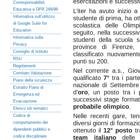
esercitazioni e successi
Corresponsabilità
Educativa e DPR 249/98
L’iter ha avuto inizio
Informativa sull’utilizzo
studente di prima, ha ot
di Google Suite for
scolastica delle Olimpi
Education
seguito, nella successiva
Informativa sulla
studenti della scuola 
Privacy
province di Firenze,
Consiglio di Istituto
classificato nuovamen
RSU
punti su 200.
Regolamenti
Nel corrente a.s., Gio
Comitato Valutazione
qualificato
7°
tra i parte
Piano della sicurezza
nazionale di Settembr
Estratto Piano di
d’
oro
, un posto tra i 
Emergenza ed
successivi stage formati
Evacuazione
probabile olimpico
.
Elenco siti tematici
Nelle recenti gare, ten
Codice di
diversi giorni di formaz
comportamento dei
dipendenti pubblici e
ottenuto il
12° posto
tr
codice disciplinare
team italiano
delle s