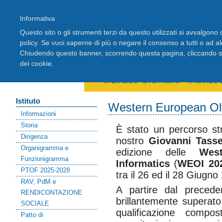
Informativa
Questo sito o gli strumenti terzi da questo utilizzati si avvalgono d
policy. Se vuoi saperne di più o negare il consenso a tutti o ad a
Chiudendo questo banner, scorrendo questa pagina, cliccando su 
Home
Registro Elettronico
Stude
dei cookie.
Area riservata docenti
Indirizzo Ordinario
-
Indiriz
Istituto
Western European Oly
Informazioni
Storia
È
stato un percorso str
Dirigenza
nostro
Giovanni Tasse
Organigramma e
edizione delle
Wes
Funzionigramma
Informatics
(
WEOI 20
PTOF 2025-2028
tra il 26 ed il 28 Giugno
RAV, PdM e
A partire dal precede
RENDICONTAZIONE
brillantemente superato
SOCIALE
qualificazione compos
Patto di