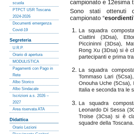
campionato e 12esima tr
scuola
PTPCT USR Toscana
Sono stati ottenuti o
2024-2026
campionato “
esordienti
Documenti emergenza
Covid-19
La squadra composta
Ciattini (3Dsa), Et
Segreteria
Piccininni (3Dsa), M
U.R.P.
Rong Xu (3Dsa) si è cla
Orario di apertura
partecipanti e prima tr
MODULISTICA
Pagamenti con Pago in
La squadra composta
Rete
Tommaso Lari (5Csa),
Albo Storico
Onouha Uche (5Csa), Ir
Albo Sindacale
Italia e seconda tra le
Iscrizioni a.s. 2026 –
2027
La squadra compost
Leonardo Di Sessa (3C
Area riservata ATA
Troise (3Csa) si è cla
Didattica
squadre della Toscana.
Orario Lezioni