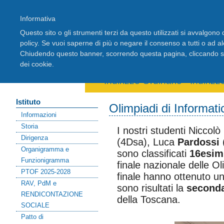
Informativa
Questo sito o gli strumenti terzi da questo utilizzati si avvalgono d
policy. Se vuoi saperne di più o negare il consenso a tutti o ad a
Chiudendo questo banner, scorrendo questa pagina, cliccando su 
Home
Registro Elettronico
Stude
dei cookie.
Area riservata docenti
Indirizzo Ordinario
-
Indiriz
Istituto
Olimpiadi di Informat
Informazioni
Storia
I nostri studenti Niccolò
Dirigenza
(4Dsa), Luca
Pardossi
Organigramma e
sono classificati
16esim
Funzionigramma
finale nazionale delle O
PTOF 2025-2028
finale hanno ottenuto u
RAV, PdM e
sono risultati la
second
RENDICONTAZIONE
della Toscana.
SOCIALE
Patto di