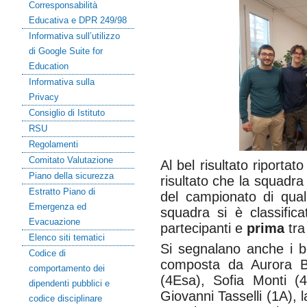
Corresponsabilità
Educativa e DPR 249/98
Informativa sull’utilizzo
di Google Suite for
Education
Informativa sulla
Privacy
Consiglio di Istituto
RSU
Regolamenti
Comitato Valutazione
Al bel risultato riportat
Piano della sicurezza
risultato che la squadra
Estratto Piano di
del campionato di qualif
Emergenza ed
squadra si è classific
Evacuazione
partecipanti e
prima
tra
Elenco siti tematici
Si segnalano anche i buo
Codice di
composta da Aurora Bo
comportamento dei
(4Esa), Sofia Monti (
dipendenti pubblici e
Giovanni Tasselli (1A), l
codice disciplinare