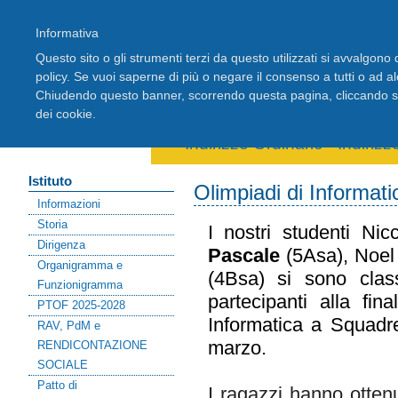
Informativa
Questo sito o gli strumenti terzi da questo utilizzati si avvalgono d
policy. Se vuoi saperne di più o negare il consenso a tutti o ad a
Chiudendo questo banner, scorrendo questa pagina, cliccando su 
Home
Registro Elettronico
Stude
dei cookie.
Area riservata docenti
Indirizzo Ordinario
-
Indiriz
Istituto
Olimpiadi di Informat
Informazioni
Storia
I nostri studenti Ni
Dirigenza
Pascale
(5Asa), Noe
Organigramma e
(4Bsa) si sono clas
Funzionigramma
partecipanti alla fin
PTOF 2025-2028
Informatica a Squadr
RAV, PdM e
marzo.
RENDICONTAZIONE
SOCIALE
Patto di
I ragazzi hanno otten